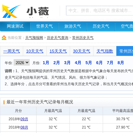
网速测试
世界天气
旅游天气
历史天气
空气
当前位置：
天气预报网
>
历史天气查询
>
常州历史天气
一周天气
10天天气
15天天气
30天天气
天气指数
常州历
1月
2月
3月
4月
5月
6月
7月
8月
年份:
月份:
说明：
1、天气预报网提供的常州历史天气数据是根据中央气象台每天发布的天气信息
史天气记录包括每天的气温、天气情况、风向、很力等气象记录；
2、选择年分，点击月分可查看的常州当月每天历史天气记录，和当月天气概况分
最近一年常州历史天气记录每月概况
月分
月最高气温
月最底气温
平均最高温
2018年
09月
32 ℃
22 ℃
30.79 ℃
2018年
08月
32 ℃
21 ℃
27.90 ℃