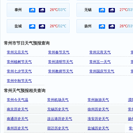
泰州
26℃
/
33℃
无锡
27℃
/
3
盐城
26℃
/
32℃
扬州
26℃
/
3
常州市节日天气预报查询
常州元旦天气
常州春节天气
常州元宵天气
常州植树节天气
常州清明节天气
常州五一天气
常州七夕节天气
常州教师节天气
常州国庆节天气
常州中秋节天气
常州天气预报相关查询
常州今天气温
常州机场天气
常州旅游天气
溧
南京历史天气
无锡历史天气
徐州历史天气
常
南通历史天气
连云港历史天气
淮安历史天气
扬
泰州历史天气
宿迁历史天气
盐城历史天气
常