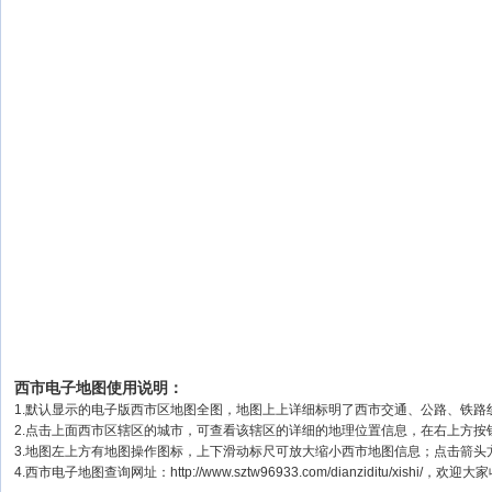
西市电子地图使用说明：
1.默认显示的电子版西市区地图全图，地图上上详细标明了西市交通、公路、铁路
2.点击上面西市区辖区的城市，可查看该辖区的详细的地理位置信息，在右上方按
3.地图左上方有地图操作图标，上下滑动标尺可放大缩小西市地图信息；点击箭头
4.西市电子地图查询网址：http://www.sztw96933.com/dianziditu/xishi/，欢迎