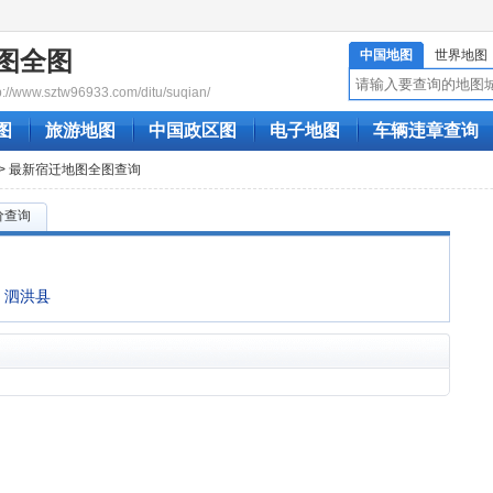
图全图
中国地图
世界地图
www.sztw96933.com/ditu/suqian/
图
旅游地图
中国政区图
电子地图
车辆违章查询
> 最新宿迁地图全图查询
价查询
泗洪县