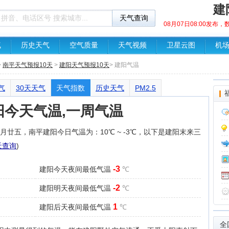
建
08月07日08:00发布
气
历史天气
空气质量
天气视频
卫星云图
机
>
南平天气预报10天
>
建阳天气预报10天
> 建阳气温
气
30天天气
天气指数
历史天气
PM2.5
阳今天气温,一周气温
农历六月廿五，南平建阳今日气温为：10℃ ~ -3℃，以下是建阳末来三
天查询
)
-3
建阳今天夜间最低气温
℃
-2
建阳明天夜间最低气温
℃
1
建阳后天夜间最低气温
℃
全