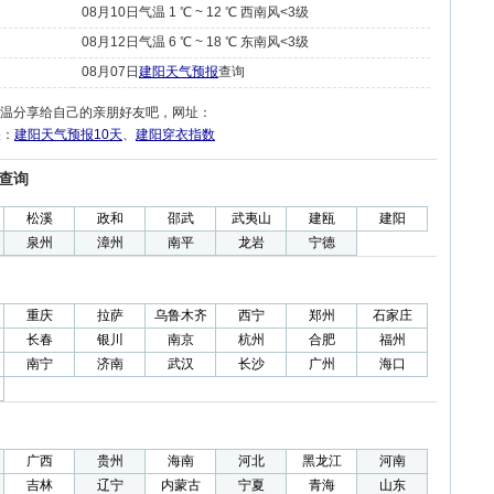
08月10日气温 1 ℃ ~ 12 ℃ 西南风<3级
08月12日气温 6 ℃ ~ 18 ℃ 东南风<3级
08月07日
建阳天气预报
查询
温分享给自己的亲朋好友吧，网址：
关：
建阳天气预报10天
、
建阳穿衣指数
查询
松溪
政和
邵武
武夷山
建瓯
建阳
泉州
漳州
南平
龙岩
宁德
重庆
拉萨
乌鲁木齐
西宁
郑州
石家庄
长春
银川
南京
杭州
合肥
福州
南宁
济南
武汉
长沙
广州
海口
广西
贵州
海南
河北
黑龙江
河南
吉林
辽宁
内蒙古
宁夏
青海
山东