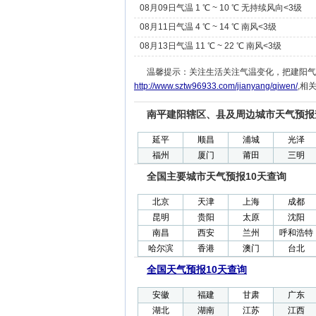
08月09日气温 1 ℃ ~ 10 ℃ 无持续风向<3级
08月11日气温 4 ℃ ~ 14 ℃ 南风<3级
08月13日气温 11 ℃ ~ 22 ℃ 南风<3级
温馨提示：关注生活关注气温变化，把建阳气
http://www.sztw96933.com/jianyang/qiwen/
,相
南平建阳辖区、县及周边城市天气预报
延平
顺昌
浦城
光泽
福州
厦门
莆田
三明
全国主要城市天气预报10天查询
北京
天津
上海
成都
昆明
贵阳
太原
沈阳
南昌
西安
兰州
呼和浩特
哈尔滨
香港
澳门
台北
全国天气预报10天查询
安徽
福建
甘肃
广东
湖北
湖南
江苏
江西