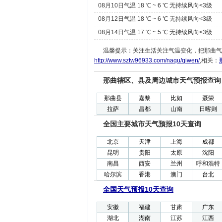
08月10日气温 18 ℃ ~ 6 ℃ 无持续风向<3级
08月12日气温 18 ℃ ~ 6 ℃ 无持续风向<3级
08月14日气温 17 ℃ ~ 5 ℃ 无持续风向<3级
温馨提示：关注生活关注气温变化，把那曲气
http://www.sztw96933.com/naqu/qiwen/
,相关：
那曲辖区、县及周边城市天气预报查询
那曲县
嘉黎
比如
聂荣
拉萨
昌都
山南
日喀则
全国主要城市天气预报10天查询
北京
天津
上海
成都
昆明
贵阳
太原
沈阳
南昌
西安
兰州
呼和浩特
哈尔滨
香港
澳门
台北
全国天气预报10天查询
安徽
福建
甘肃
广东
湖北
湖南
江苏
江西