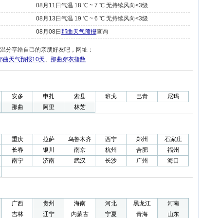
08月11日气温 18 ℃ ~ 7 ℃ 无持续风向<3级
08月13日气温 19 ℃ ~ 6 ℃ 无持续风向<3级
08月08日
那曲天气预报
查询
温分享给自己的亲朋好友吧，网址：
那曲天气预报10天
、
那曲穿衣指数
安多
申扎
索县
班戈
巴青
尼玛
那曲
阿里
林芝
重庆
拉萨
乌鲁木齐
西宁
郑州
石家庄
长春
银川
南京
杭州
合肥
福州
南宁
济南
武汉
长沙
广州
海口
广西
贵州
海南
河北
黑龙江
河南
吉林
辽宁
内蒙古
宁夏
青海
山东