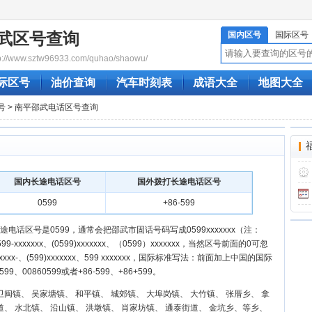
武区号查询
国内区号
国际区号
/www.sztw96933.com/quhao/shaowu/
际区号
油价查询
汽车时刻表
成语大全
地图大全
号
> 南平邵武电话区号查询
国内长途电话区号
国外拨打长途电话区号
0599
+86-599
电话区号是0599，通常会把邵武市固话号码写成0599xxxxxxx（注：
xxxxxxx、(0599)xxxxxxx、（0599）xxxxxxx，当然区号前面的0可忽
xxxxxx-、(599)xxxxxxx、599 xxxxxxx，国际标准写法：前面加上中国的国际
599、00860599或者+86-599、+86+599。
卫闽镇、 吴家塘镇、 和平镇、 城郊镇、 大埠岗镇、 大竹镇、 张厝乡、 拿
道、 水北镇、 沿山镇、 洪墩镇、 肖家坊镇、 通泰街道、 金坑乡、等乡、