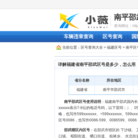
南平邵
查询网址：http:/
车辆违章查询
区号查询
国
当前位置：
区号查询大全
>
福建区号
>
南平区
详解福建省南平邵武区号是多少，怎么用
省分名称
所在地区
福建省
南平市邵武市
南平邵武区号使用说明
：福建南平邵武国内长途
xxxxxx表示7-8位的电话号码，以下雷同；）、0599-
略，也写作599xxxxxxx、+599xxxxxxx、599x
区号0086，也写作0086-599、0086599、0086 
邵武辖区内区号
：在邵武市辖区的 下沙镇、 
口镇、 昭阳街道、 晒口街道、 桂林乡、 水北街