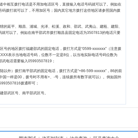
街道中相互拨打电话是不用加电话区号，直接输入电话号码就可以了。例如在
输入号码拨打就可以了，不用加区号；国内其它地方拨打这些地区请参照国内拨
辖的
延平
、
顺昌
、
浦城
、
光泽
、
松溪
、
政和
、
邵武
、
武夷山
、
建瓯
、
建阳
、
就可以了。例如在南平邵武市拨打顺昌县固定电话为3507813的电话只要
号的地区拨打福建邵武的固定电话，拨打方式是“0599-xxxxxxx”（注意拨
XXXX表示当地电话号码，位数不一定是8位，以当地实际电话号码位数为
武电话需要输入05993507819；
以外）拨打南平邵武的固定电话，拨打方式是“+86-599-xxxxxx”，86的前
中国一样是00，拨号时不用有+、-号，连续拨所有数字就可以）。例如国外
993507816拨通即可；
建邵武区号、南平邵武区号。