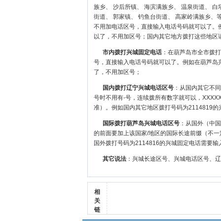
族乡、 沙后所镇、 海滨满族乡、 温泉街道、 白
街道、 郭家镇、 钓鱼台街道、 高家岭满族乡、
不用加电话区号，直接输入电话号码就可以了。例
以了，不用加区号；国内其它地方拨打这些地区
市内拨打兴城固定电话
：在葫芦岛市全市拨打
号，直接输入电话号码就可以了。例如在葫芦岛兴
了，不用加区号；
国内拨打辽宁兴城电话区号
：从国内其它不同区
号时不用有-号，连续拨所有数字就可以，XXXX
准）。例如国内其它地区拨打号码为2114819的兴
国际拨打葫芦岛兴城电话区号
：从国外（中国大
的前面要加上该国家/地区的国际长途前缀（不一
国外拨打号码为2114816的兴城固定电话需要输入8
其它说法
：兴城长途区号、兴城电话区号、辽
相
关
链