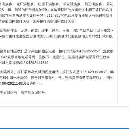
塔满族乡、 碱厂满族乡、 红崖子满族乡、 羊安满族乡、 药王满族乡、 菊花
等乡、镇、街道的区号都是0429，在这些辖区的乡镇街道中相互拨打电话是
如在三道沟满族乡拨打号码为2114817的电话只要直接输入号码拨打就可
请参照国内拨打说明，国外拨打请按国际拨打说明；
所辖的
连山
、
龙港
、
南票
、
绥中
、
建昌
、
兴城
、固定电话电话可以不用加区
城市拨打龙港区固定电话为2114813的电话只要直接输入号码拨打就可以
号的地区拨打辽宁兴城的固定电话，拨打方式是“0429-xxxxxxx”（注意拨
XXXX表示当地电话号码，位数不一定是8位，以当地实际电话号码位数为
城电话需要输入04292114819；
陆以外）拨打葫芦岛兴城的固定电话，拨打方式是“+86-429-xxxxxx”，86
定和中国一样是00，拨号时不用有+、-号，连续拨所有数字就可以）。例如
64292114816拨通即可；
宁兴城区号、葫芦岛兴城区号。