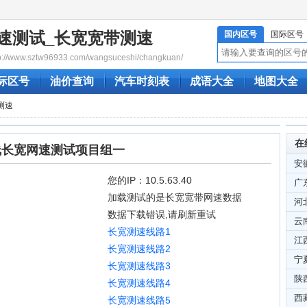
速测试_长宽宽带测速
国内区号
国际区号
/www.sztw96933.com/wangsuceshi/changkuan/
际区号
油价查询
汽车时刻表
成语大全
地图大全
测速
在
线长宽网速测试项目组一
安
您的IP：10.5.63.40
广
加载测试的是长宽宽带网速数据
河
数据下载错误,请刷新重试
云
长宽测速线路1
江
长宽测速线路2
宁
长宽测速线路3
陕
长宽测速线路4
西
长宽测速线路5