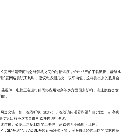
长宽网络运营商与您计算机之间的连接速度，给出相应的下载数据。能够比
用长宽网速测试工具时，建议您多测几次，取平均值，这样测出来的数据会
！
度，受硬件、电脑正在运行的网络应用程序等多方面因素影响，测速数值会发
均值。
使网速变慢，如：在线听歌（酷狗）、在线访问观看影视节目(优酷，新浪视
。先关闭退出程序这类页面和软件再进行测速。
快速连接。如晚上速度相对早上要慢，建议错开高峰时间上网。
M，2M升到4M；ADSL升级到光纤接入等，根据自己经常上网的需求选择