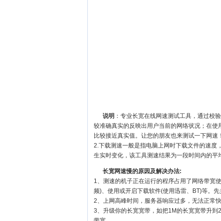
说明
：专业长宽在线网速测试工具，通过校验
较准确真实的反映出用户当前的网络状况；在使
比较接近真实值。让您的朋友也来测试一下网速
2.下载测速一般是指电脑上网时下载文件的速
生实时变化，该工具测速结果为一段时间内的平
长宽网速慢的原因及解决办法:
1、测速的机子正在运行的程序占用了网络带宽
频)、使用或开启下载软件(使用迅雷、BT)等
2、上网高峰时间，服务器响应过多，无法正常
3、升级你的长宽宽带，如把1M的长宽宽带升到2
带宽。