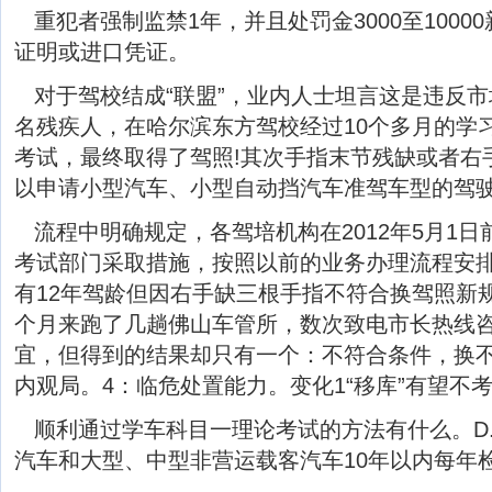
重犯者强制监禁1年，并且处罚金3000至1000
证明或进口凭证。
对于驾校结成“联盟”，业内人士坦言这是违反市
名残疾人，在哈尔滨东方驾校经过10个多月的学
考试，最终取得了驾照!其次手指末节残缺或者右
以申请小型汽车、小型自动挡汽车准驾车型的驾
流程中明确规定，各驾培机构在2012年5月1
考试部门采取措施，按照以前的业务办理流程安排
有12年驾龄但因右手缺三根手指不符合换驾照新
个月来跑了几趟佛山车管所，数次致电市长热线
宜，但得到的结果却只有一个：不符合条件，换不
内观局。4：临危处置能力。变化1“移库”有望不考
顺利通过学车科目一理论考试的方法有什么。D
汽车和大型、中型非营运载客汽车10年以内每年检