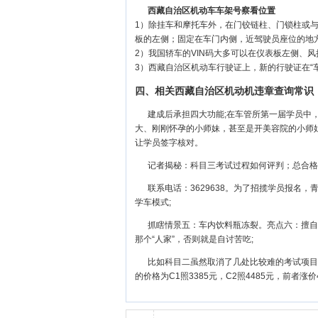
西藏自治区机动车车架号察看位置
1）除挂车和摩托车外，在门铰链柱、门锁柱或
板的左侧；固定在车门内侧，近驾驶员座位的地
2）我国轿车的VIN码大多可以在仪表板左侧、
3）西藏自治区机动车行驶证上，新的行驶证在“车
四、相关西藏自治区机动机违章查询常识
建成后承担四大功能;在车管所第一届学员中，
大、刚刚怀孕的小师妹，甚至是开美容院的小师
让学员签字核对。
记者揭秘：科目三考试过程如何评判；总合格
联系电话：3629638。为了招揽学员报名
学车模式;
抓瞎情景五：车内饮料瓶冻裂。亮点六：擅自
那个“人家”，否则就是自讨苦吃;
比如科目二虽然取消了几处比较难的考试项目
的价格为C1照3385元，C2照4485元，前者涨价