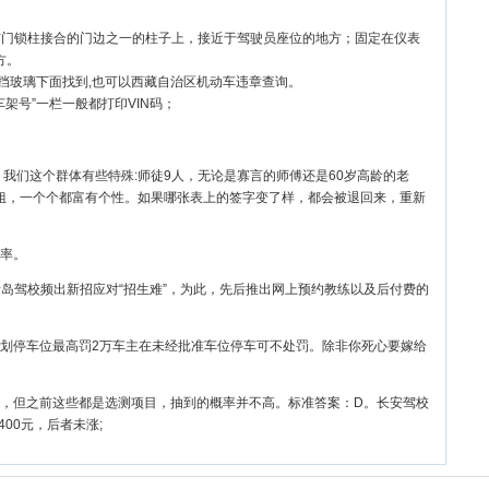
与门锁柱接合的门边之一的柱子上，接近于驾驶员座位的地方；固定在仪表
方。
风挡玻璃下面找到,也可以西藏自治区机动车违章查询。
架号”一栏一般都打印VIN码；
我们这个群体有些特殊:师徒9人，无论是寡言的师傅还是60岁高龄的老
姐，一个个都富有个性。如果哪张表上的签字变了样，都会被退回来，重新
率。
，青岛驾校频出新招应对“招生难”，为此，先后推出网上预约教练以及后付费的
划停车位最高罚2万车主在未经批准车位停车可不处罚。除非你死心要嫁给
，但之前这些都是选测项目，抽到的概率并不高。标准答案：D。长安驾校
400元，后者未涨;