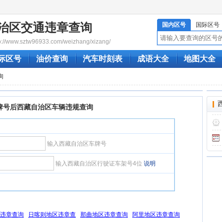
治区交通违章查询
国内区号
国际区号
/www.sztw96933.com/weizhang/xizang/
际区号
油价查询
汽车时刻表
成语大全
地图大全
询
牌号后西藏自治区车辆违规查询
输入西藏自治区车牌号
输入西藏自治区行驶证车架号4位
说明
违章查询
日喀则地区违章查
那曲地区违章查询
阿里地区违章查询