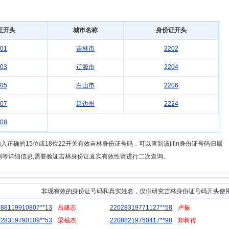
证开头
城市名称
身份证开头
01
吉林市
2202
03
辽源市
2204
05
白山市
2206
07
延边州
2224
08
正确的15位或18位22开关有效吉林身份证号码，可以查到该jilin身份证号码归属
别等详细信息,需要验证吉林身份证直实有效性请进行二次查询。
非现有效的身份证号码和真实姓名，仅供研究吉林身份证号码开头使
088119910807**13
吕建志
22028319771127**58
卢振
028319790109**53
梁榀杰
22088219760417**98
郑树传