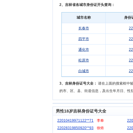
2、吉林省各城市身份证开头查询：
城市名称
身份
长春市
22
四平市
22
通化市
22
松原市
22
白城市
22
3、吉林身份证号大全：
请在上面的搜索框中输入
的市、区、县、街道信息，及出生年月日、性
男性18岁吉林身份证号大全
22010419971122**71
李奉
22
22028319850920**93
徐焙
22