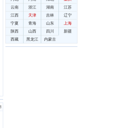
云南
浙江
湖南
江苏
江西
天津
吉林
辽宁
宁夏
青海
山东
上海
陕西
山西
四川
新疆
西藏
黑龙江
内蒙古
用