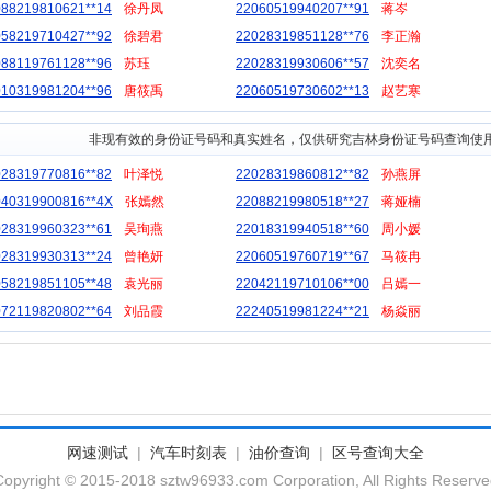
088219810621**14
徐丹凤
22060519940207**91
蒋岑
058219710427**92
徐碧君
22028319851128**76
李正瀚
088119761128**96
苏珏
22028319930606**57
沈奕名
010319981204**96
唐筱禹
22060519730602**13
赵艺寒
非现有效的身份证号码和真实姓名，仅供研究吉林身份证号码查询使
028319770816**82
叶泽悦
22028319860812**82
孙燕屏
040319900816**4X
张嫣然
22088219980518**27
蒋娅楠
028319960323**61
吴珣燕
22018319940518**60
周小媛
028319930313**24
曾艳妍
22060519760719**67
马筱冉
058219851105**48
袁光丽
22042119710106**00
吕嫣一
072119820802**64
刘品霞
22240519981224**21
杨焱丽
网速测试
|
汽车时刻表
|
油价查询
|
区号查询大全
Copyright © 2015-2018 sztw96933.com Corporation, All Rights Reserve