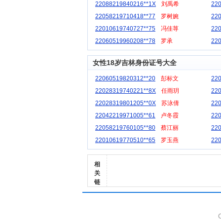
22088219840216**1X
刘禹希
22
22058219710418**77
罗树婉
22
22010619740727**75
冯佳荨
22
22060519960208**78
罗承
22
女性18岁吉林身份证号大全
22060519820312**20
彭标文
22
22028319740221**8X
任雨玥
22
22028319801205**0X
苏泳倩
22
22042219971005**61
卢冬霞
22
22058219760105**80
蔡江丽
22
22010619770510**65
罗玉燕
22
相
关
链