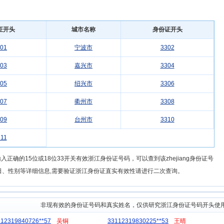
证开头
城市名称
身份证开头
01
宁波市
3302
03
嘉兴市
3304
05
绍兴市
3306
07
衢州市
3308
09
台州市
3310
11
正确的15位或18位33开关有效浙江身份证号码，可以查到该zhejiang身份证号
日、性别等详细信息,需要验证浙江身份证直实有效性请进行二次查询。
非现有效的身份证号码和真实姓名，仅供研究浙江身份证号码开头使
112319840726**57
吴铜
33112319830225**53
王晴