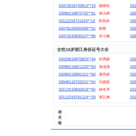
33072619740613**19
杨雨欣
33
33090219870702**91
林火舸
33
33112219731103**1X
郭风帅
33
33078220000306**52
陈铮
33
33072619930227**99
宋小魄
33
女性18岁浙江身份证号大全
33020619970825**44
孙秀丽
33
33090219821220**6X
陈成美
33
33090219991221**60
唐羽妍
33
33048119720221**04
任婉茹
33
33112519930416**65
林冬琴
33
33112319761114**29
黄孔琳
33
相
关
链