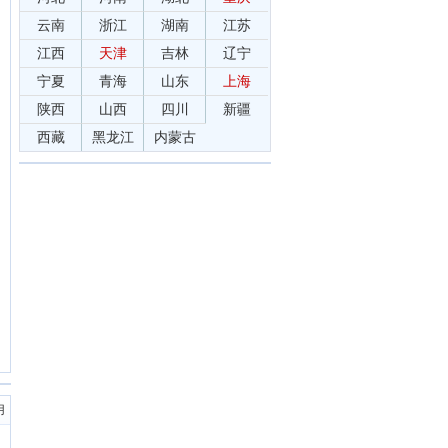
云南
浙江
湖南
江苏
江西
天津
吉林
辽宁
宁夏
青海
山东
上海
陕西
山西
四川
新疆
西藏
黑龙江
内蒙古
用