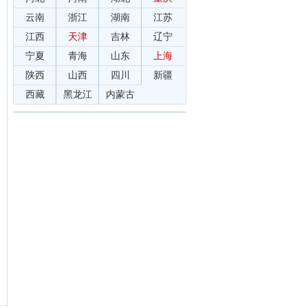
云南
浙江
湖南
江苏
江西
天津
吉林
辽宁
宁夏
青海
山东
上海
陕西
山西
四川
新疆
西藏
黑龙江
内蒙古