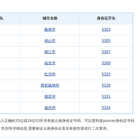
头
城市名称
身份证开头
曲靖市
5303
保山市
5305
丽江市
5307
临沧市
5309
红河州
5325
西双版纳州
5328
德宏州
5331
迪庆州
5334
正确的15位或18位53开关有效云南身份证号码，可以查到该yunnan身份证号码
、性别等详细信息,需要验证云南身份证直实有效性请进行二次查询。