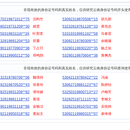
非现有效的身份证号码和真实姓名，仅供研究云南身份证号码开头使
070219871012**75
沈昀竺
53092319870506**15
胡九那
080219731209**30
姚贤
53232819761128**33
唐兆忠
250319831116**3X
叶景璞
53310319991102**58
马春雷
232819891204**53
郑重
53092119780309**57
余晓璐
290119770903**38
丁占幵
53290119930220**35
杨之佑
092119900212**50
邓鸣鹄
53290119870604**38
唐爽杰
非现有效的身份证号码和真实姓名，仅供研究云南身份证号码查询使
332319780706**06
魏瑛持
53042119780422**22
冯涵
292319870520**43
张香玲
53062719881123**67
陈婷怡
082519931208**82
谭玲媚
53250319800713**27
卢梅芳
232819881118**47
黄瑶
53292519711115**82
李翰文
290119831118**86
金愉洁
53282319910703**85
吴悦炜
092119950318**82
黄如文
53092119980315**07
谢倚倩