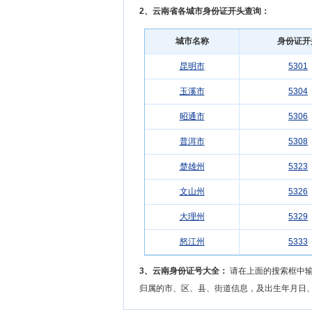
2、云南省各城市身份证开头查询：
城市名称
身份证开
昆明市
5301
玉溪市
5304
昭通市
5306
普洱市
5308
楚雄州
5323
文山州
5326
大理州
5329
怒江州
5333
3、云南身份证号大全：
请在上面的搜索框中输入
归属的市、区、县、街道信息，及出生年月日