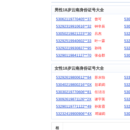
男性18岁云南身份证号大全
53062119770405**37
曾可
53
53292319910616**32
钟辛辰
53
53050219821223**30
吕杰
53
53292519940602**33
叶一霖
53
53292219930827**95
孙玮
53
53290119841127**70
张会郡
53
女性18岁云南身份证号大全
53292619800612**84
苏水怡
53
53040219800216**0X
彭莉莉
53
53030219770606**81
任洁洁
53
53092619871126**2X
谢宇英
53
53290119771122**49
孙富霞
53
53232419900906**4X
邓淑莉
53
相