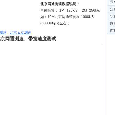
云
北京网通测速数据说明：
江
单位换算： 1M=128k/s， 2M=256k/s
宁
如：10M北京网通带宽在 1000KB
(8000Kbps)左右；
陕
西
测速
北京长宽测速
北京网通测速、带宽速度测试