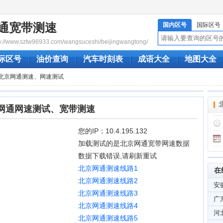
通宽带测速
国内区号
国际区号
www.sztw96933.com/wangsuceshi/beijingwangtong/
际区号
油价查询
汽车时刻表
成语大全
地图大全
线北京网通测速、网速测试
网通网速测试、宽带测速
您的IP：10.4.195.132
加载测试的是北京网通宽带网速数据
数据下载错误,请刷新重试
北京网通测速线路1
在
北京网通测速线路2
安
北京网通测速线路3
广
北京网通测速线路4
河
北京网通测速线路5