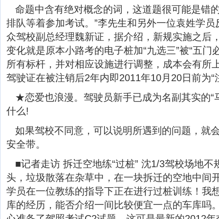
命题中含有绝对概念的词，这道题很可能是错的
排队等着参加考试。”李先生和另外一位袁姓学员
众驾校副总经理魏新证，据介绍，新规实施之后
变化就是原本小路考的电子桩加“九选三”被“五门
所有标杆，并对相应设施进行调整，成本会有所
驾驶证在被注销后2年内即2011年10月20日前为
★恋爱也浪漫。驾驶员新手已成为名副其实的“
什么!
如果驾校不同意，可以说明所遇到的问题，就会
安全带。
■记者走访 拆迁空地练“过桩” 沈1/3驾校场地
头，垃圾散落在杂草中，在一块拆迁的空地中间
学员在一位教练的指导下正在进行过桩训练！我
库的经历，能否介绍一间比较便宜一点的车库吗
心准备了驾照考试C2试题，这可是最新的2012年