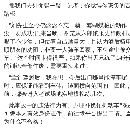
那我们去外面聚一聚！记者：你觉得你该负的责
踏板。
”刘先生至今仍念念不忘，就一套蝴蝶桩的动作
没一次成功;原来当晚，谢某从六郎镇永丈行政村
喝了不少酒，但仗着自己酒量大，且认为酒后骑
顾朋友的劝阻，非要一人骑车回家，不料途中被交
车。“这个时间卡得很严，如果你当天只练了14
的训练全部作废，需要重头来过？
“拿到驾照后，我在想，今后出门哪里能停车呢。
时，应保证能看到车体占镜面横向范围的。因此
前，都会进入考试场地实地模拟练几次;
此事故中的违法行为有。办理补换领机动车驾
可凭本人有效身份证件，前往微平台提出申请。当
为什么不合格！