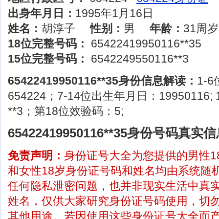
出身年月日：
1995年1月16日
姓名：
胡淳子
性别：
男
年龄：
31周岁
18位完整号码：
65422419950116**35
15位完整号码：
6542249550116**3
65422419950116**35身份信息解读：
1-
654224；7-14位出生年月日：19950116;
**3；第18位效验码：5;
65422419950116**35身份号码
免责声明：
身份证号大全为您提供的男性1
和女性18岁身份证号码和姓名均由系统随
任何隐私泄密问题，也并非现实生活中真
姓名，仅供大家研究身份证号码使用，切
其他用途。若因使用这些身份证号大全而