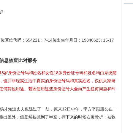
岁
-6位区位代码：654221；7-14位出生年月日：19840623; 15-17
码真实信息核查比对服务
18岁身份证号码和姓名和女性18岁身份证号码和姓名均由系统随
，也并非现实生活中真实的身份证号码和真实姓名，仅供大家研
任何其他用途。若因使用这些身份证号大全而产生任何问题和纠
赵杨才知道丈夫也逃过了一劫，原来12日中午，李方平跟朋友在一
跑出屋外，但竟然被抛到了半空，摔下来的时候右腿骨折，被救