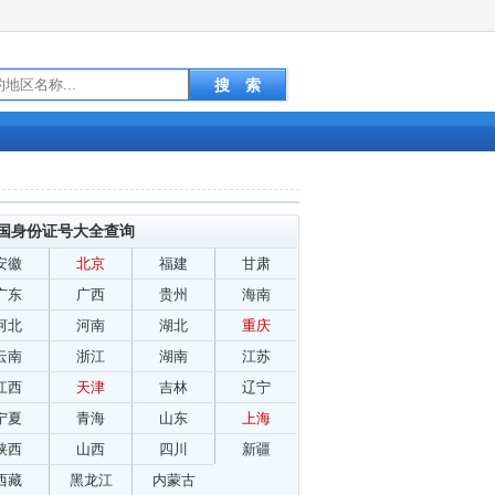
国身份证号大全查询
安徽
北京
福建
甘肃
广东
广西
贵州
海南
河北
河南
湖北
重庆
云南
浙江
湖南
江苏
江西
天津
吉林
辽宁
宁夏
青海
山东
上海
陕西
山西
四川
新疆
西藏
黑龙江
内蒙古