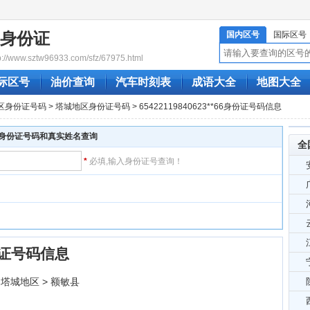
21身份证
国内区号
国际区号
www.sztw96933.com/sfz/67975.html
际区号
油价查询
汽车时刻表
成语大全
地图大全
区身份证号码
>
塔城地区身份证号码
> 65422119840623**66身份证号码信息
身份证号码和真实姓名查询
全
*
必填,输入身份证号查询！
6身份证号码信息
 塔城地区 > 额敏县