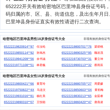
652222开关有效哈密地区巴里坤县身份证号码，可
码归属的市、区、县、街道信息，及出生年月日
巴里坤县身份证直实有效性请进行二次查询。
哈密地区巴里坤县男性18岁身份证号大全
非现有效的身份证号
65222219820914**97
任汝纶
65222219800701**76
梁碧桃
65222219850114**92
孙旭杰
65222219890325**95
魏岩茂
65222219941209**56
余书涵
65222219730703**31
董立坤
65222219771108**51
林君巍
65222219900113**32
蔡雨辰
哈密地区巴里坤县女性18岁身份证号大全
非现有效的身份证号
65222219800421**66
黄育玲
65222219880705**27
周爱媛
65222219750822**4X
马连文
65222219850603**0X
黄初梅
65222219931016**81
杨红美
65222219830213**65
金茹睿
65222219890310**07
王悦聪
65222219860420**47
唐燕凌