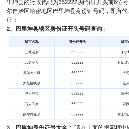
里坤县的行政代码为652222,身份证开头前6位号
尔自治区哈密地区巴里坤县身份证号码，即所代
证；
2、巴里坤县辖区身份证开头号码查询：
城市名称
身份证开头
城市
三塘湖乡
652222
下涝
八墙子乡
652222
兵团红
博尔羌吉镇
652222
大
大红柳峡乡
652222
奎
巴里坤镇
652222
海子
石人子乡
652222
花
萨尔乔克乡
652222
黄土场
3、巴里坤身份证号大全：
请在上面的搜索框中输