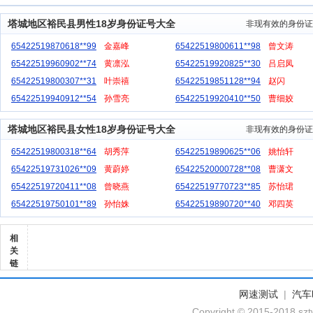
塔城地区裕民县男性18岁身份证号大全
非现有效的身份证
65422519870618**99
金嘉峰
65422519800611**98
曾文涛
65422519960902**74
黄凛泓
65422519920825**30
吕启凤
65422519800307**31
叶崇禧
65422519851128**94
赵闪
65422519940912**54
孙雪亮
65422519920410**50
曹细姣
塔城地区裕民县女性18岁身份证号大全
非现有效的身份证
65422519800318**64
胡秀萍
65422519890625**06
姚怡轩
65422519731026**09
黄蔚婷
65422520000728**08
曹潇文
65422519720411**08
曾晓燕
65422519770723**85
苏怡珺
65422519750101**89
孙怡姝
65422519890720**40
邓四英
相
关
链
网速测试
|
汽车
Copyright © 2015-2018 szt