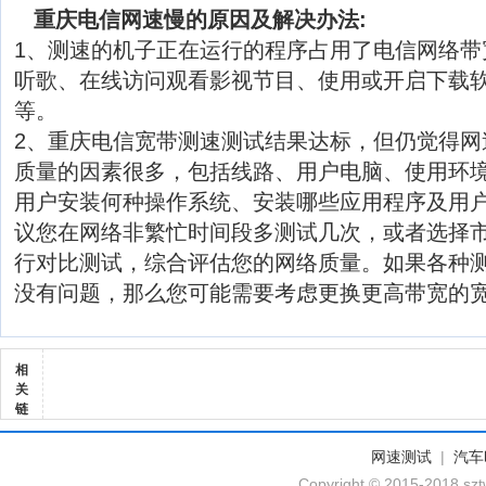
重庆电信网速慢的原因及解决办法:
1、测速的机子正在运行的程序占用了电信网络带
听歌、在线访问观看影视节目、使用或开启下载软
等。
2、重庆电信宽带测速测试结果达标，但仍觉得网
质量的因素很多，包括线路、用户电脑、使用环
用户安装何种操作系统、安装哪些应用程序及用
议您在网络非繁忙时间段多测试几次，或者选择
行对比测试，综合评估您的网络质量。如果各种
没有问题，那么您可能需要考虑更换更高带宽的
相
关
链
网速测试
|
汽车
Copyright © 2015-2018 szt