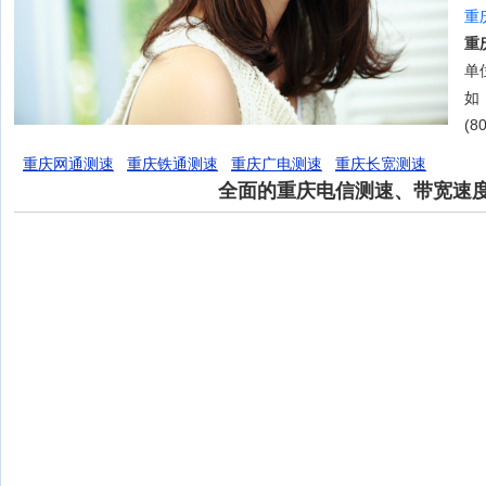
重
重
单位
如
(8
重庆网通测速
重庆铁通测速
重庆广电测速
重庆长宽测速
全面的重庆电信测速、带宽速