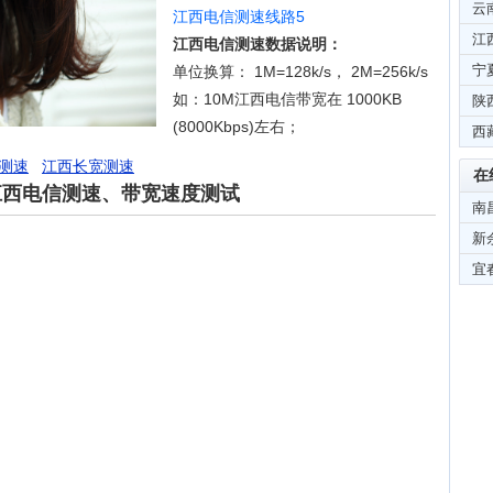
云
江西电信测速线路5
江
江西电信测速数据说明：
宁
单位换算： 1M=128k/s， 2M=256k/s
如：10M江西电信带宽在 1000KB
陕
(8000Kbps)左右；
西
测速
江西长宽测速
在
江西电信测速、带宽速度测试
南
新
宜