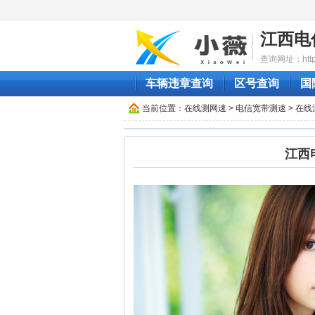
江西电
查询网址：http://
车辆违章查询
区号查询
国
当前位置：
在线测网速
>
电信宽带测速
> 在
江西