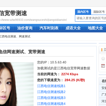
信宽带测速
国内区号
国际区号
www.sztw96933.com/wangsuceshi/jiangxidianxin/
际区号
油价查询
汽车时刻表
成语大全
地图大全
线江西电信测速、网速测试
电信网速测试、宽带测速
您的IP：10.5.63.40
加载测试的是江西电信宽带网速数据
当前的网速为：
2274 Kbps
您的下载速度为：
284.25 (K/秒)
在
江西电信测速线路1
安
江西电信测速线路2
广
江西电信测速线路3
河
江西电信测速线路4