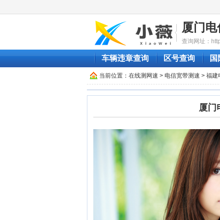
厦门电
查询网址：http://
车辆违章查询
区号查询
国
当前位置：
在线测网速
>
电信宽带测速
>
福建
厦门