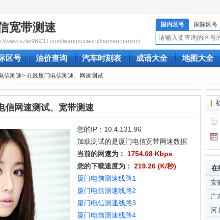
信宽带测速
国内区号
国际区号
www.sztw96933.com/wangsuceshi/xiamendianxin/
际区号
油价查询
汽车时刻表
成语大全
地图大全
电信测速
> 在线厦门电信测速、网速测试
电信网速测试、宽带测速
您的IP：10.4.131.96
加载测试的是厦门电信宽带网速数据
当前的网速为：
1754.08 Kbps
您的下载速度为：
219.26 (K/秒)
在
厦门电信测速线路1
安
厦门电信测速线路2
广
厦门电信测速线路3
河
厦门电信测速线路4