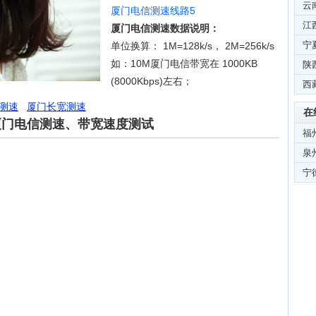
云
厦门电信测速线路5
江
厦门电信测速数据说明：
宁
单位换算： 1M=128k/s， 2M=256k/s
如：10M厦门电信带宽在 1000KB
陕
(8000Kbps)左右；
西
测速
厦门长宽测速
在
厦门电信测速、带宽速度测试
福
泉
宁