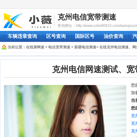
克州电信宽带测速
查询网址：http://www.sztw96933.com/wangsucesh
车辆违章查询
区号查询
国际区号
油价查询
当前位置：
在线测网速
>
电信宽带测速
>
新疆电信测速
> 在线克州电信测速、网
克州电信网速测试、宽
您的
加
当
您
克
克
克